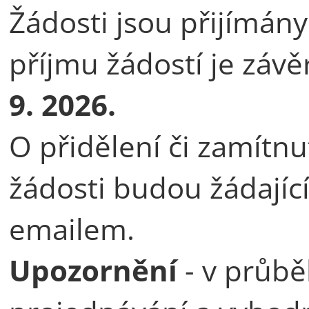
Žádosti jsou přijímán
příjmu žádostí je závě
9. 2026.
O přidělení či zamítnu
žádosti budou žádajíc
emailem.
Upozornění
- v průb