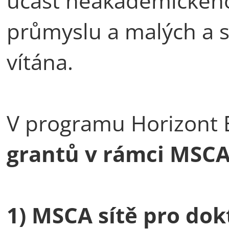
účast neakademického
průmyslu a malých a s
vítána.
V programu Horizont 
grantů v rámci MSC
1) MSCA sítě pro do