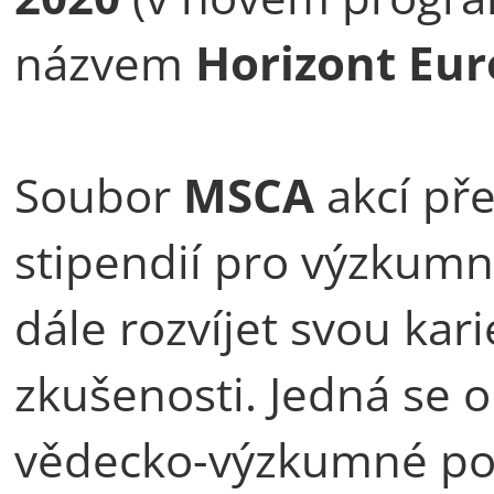
názvem
Horizont Eu
Soubor
MSCA
akcí př
stipendií pro výzkum
dále rozvíjet svou kar
zkušenosti. Jedná se 
vědecko-výzkumné pob