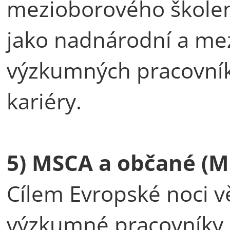
mezioborového školení
jako nadnárodní a mez
výzkumných pracovníků
kariéry.
5) MSCA a občané (M
Cílem Evropské noci vě
výzkumné pracovníky ši