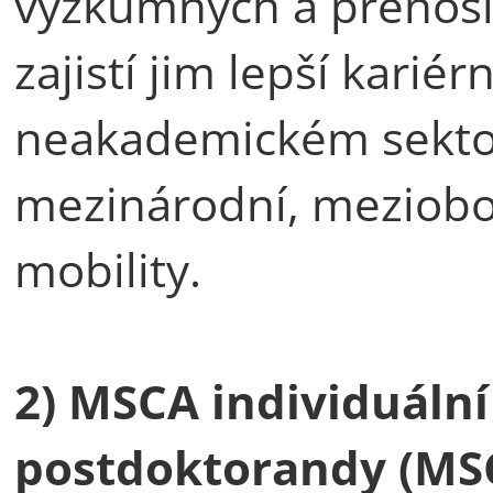
výzkumných a přenosi
zajistí jim lepší karié
neakademickém sekto
mezinárodní, meziobo
mobility.
2) MSCA individuální
postdoktorandy (MS