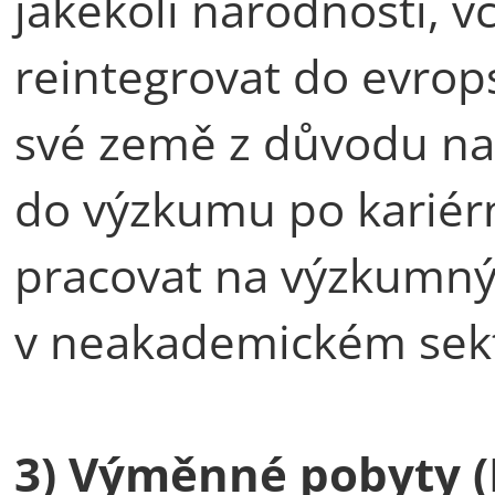
jakékoli národnosti, vč
reintegrovat do evrop
své země z důvodu např
do výzkumu po kariérní
pracovat na výzkumný
v neakademickém sek
3) Výměnné pobyty (