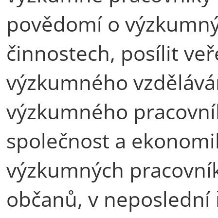
povědomí o výzkumný
činnostech, posílit v
výzkumného vzděláván
výzkumného pracovník
společnost a ekonomi
výzkumných pracovník
občanů, v neposlední 