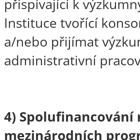
přispívající k výzkum
Instituce tvořící kons
a/nebo přijímat výzku
administrativní praco
4) Spolufinancování 
mezinárodních prog