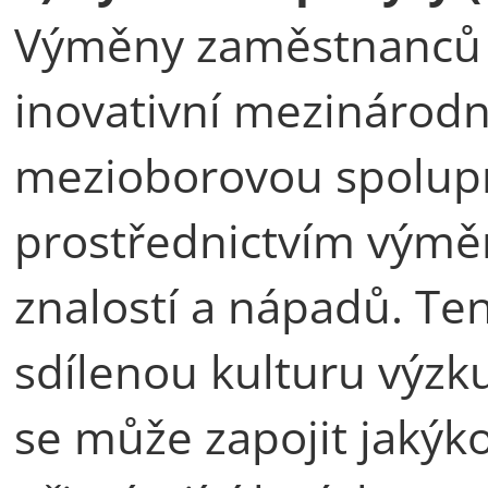
Výměny zaměstnanců m
inovativní mezinárodn
mezioborovou spolupr
prostřednictvím výmě
znalostí a nápadů. T
sdílenou kulturu výzk
se může zapojit jakýk