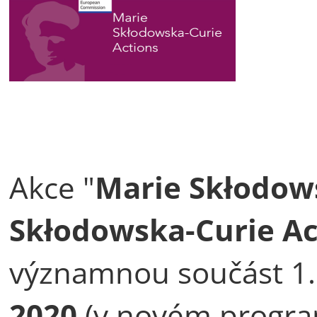
Akce "
Marie Skłodow
Skłodowska-Curie A
významnou součást 1.
2020
(v novém progr