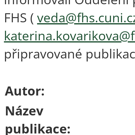
FHS (
veda@fhs.cuni.c
katerina.kovarikova@f
připravované publikace
Autor:
Název
publikace: